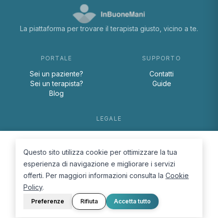
La piattaforma per trovare il terapista giusto, vicino a te.
PORTALE
SUPPORTO
Sei un paziente?
Contatti
Sei un terapista?
Guide
Blog
LEGALE
Termini e condizioni
Privacy Policy
Questo sito utilizza cookie per ottimizzare la tua
Cookie Policy
esperienza di navigazione e migliorare i servizi
offerti. Per maggiori informazioni consulta la
Cookie
Policy
.
Preferenze
Rifiuta
Accetta tutto
© 2026 D.Lab S.r.l. — InBuoneMani