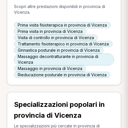
Scopri altre prestazioni disponibili in provincia di
Vicenza.
Prima visita fisioterapica in provincia di Vicenza
Prima visita in provincia di Vicenza
Visita di controllo in provincia di Vicenza
Trattamento fisioterapico in provincia di Vicenza
Ginnastica posturale in provincia di Vicenza
Massaggio decontratturante in provincia di
Vicenza
Massaggio in provincia di Vicenza
Rieducazione posturale in provincia di Vicenza
Specializzazioni popolari in
provincia di Vicenza
Le specializzazioni più cercate in provincia di