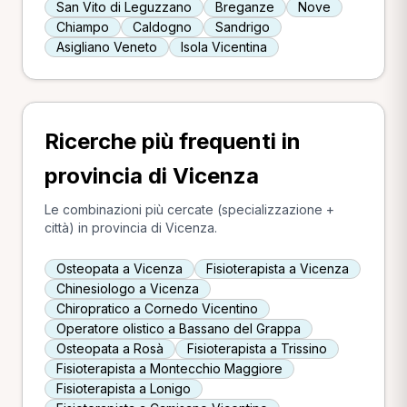
San Vito di Leguzzano
Breganze
Nove
Chiampo
Caldogno
Sandrigo
Asigliano Veneto
Isola Vicentina
Ricerche più frequenti in
provincia di Vicenza
Le combinazioni più cercate (specializzazione +
città) in provincia di Vicenza.
Osteopata a Vicenza
Fisioterapista a Vicenza
Chinesiologo a Vicenza
Chiropratico a Cornedo Vicentino
Operatore olistico a Bassano del Grappa
Osteopata a Rosà
Fisioterapista a Trissino
Fisioterapista a Montecchio Maggiore
Fisioterapista a Lonigo