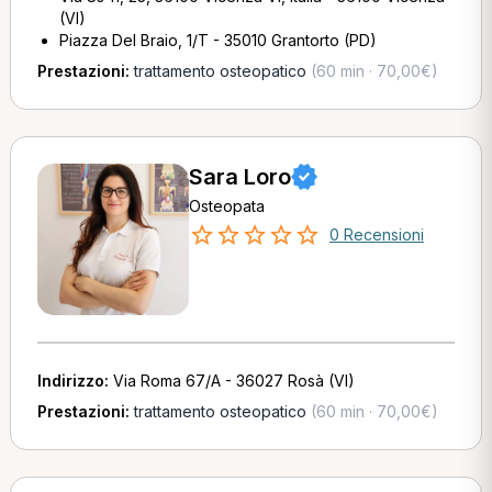
(VI)
Piazza Del Braio, 1/T - 35010 Grantorto (PD)
Prestazioni:
trattamento osteopatico
(60 min · 70,00€)
Sara Loro
Osteopata
0 Recensioni
Indirizzo:
Via Roma 67/A - 36027 Rosà (VI)
Prestazioni:
trattamento osteopatico
(60 min · 70,00€)