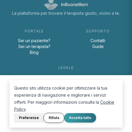
La piattaforma per trovare il terapista giusto, vicino a te.
PORTALE
SUPPORTO
Sei un paziente?
Contatti
Sei un terapista?
Guide
Blog
LEGALE
Termini e condizioni
Privacy Policy
Questo sito utilizza cookie per ottimizzare la tua
Cookie Policy
esperienza di navigazione e migliorare i servizi
offerti. Per maggiori informazioni consulta la
Cookie
Policy
.
Preferenze
Rifiuta
Accetta tutto
© 2026 D.Lab S.r.l. — InBuoneMani