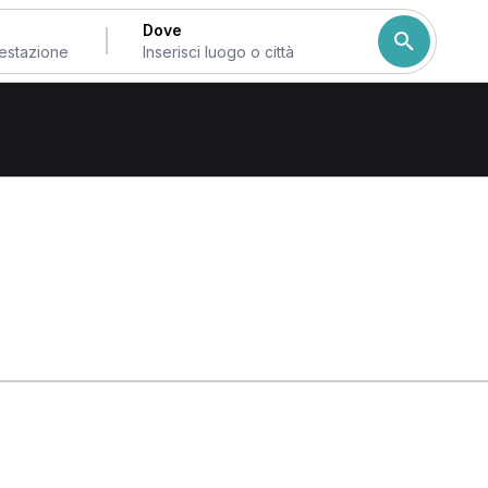
Dove
no