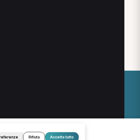
eri
MCB a Torino
Nutrizionista a Torino
O
LEGALE
Termini e condizioni
Privacy Policy
Cookie Policy
referenze
Rifiuta
Accetta tutto