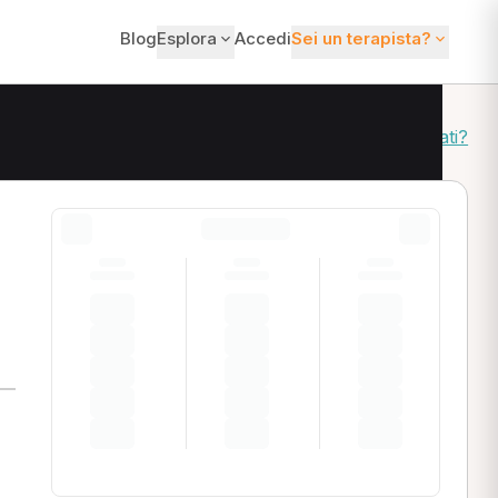
Blog
Esplora
Accedi
Sei un terapista?
Come ordiniamo i risultati?