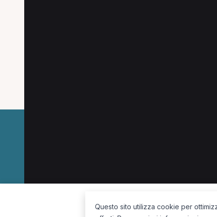
Ricerche più frequenti
Le combinazioni più cercate (specializzazione
Osteopata a Torino
Osteopata a Ivrea
Chi
Osteopata a Lanzo Torinese
Chinesiologo a 
La piattaforma per trovare il terapista giusto, vicino a te.
Questo sito utilizza cookie per ottimiz