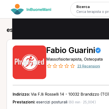
Ricerca
esercizi posturali in provincia di Tori
Fabio Guarini
Massofisioterapista, Osteopata
23 Recensioni
Indirizzo:
Via F.lli Rosselli 14 - 10032 Brandizzo (TO)
Prestazioni:
esercizi posturali
(60 min · 25,00€)