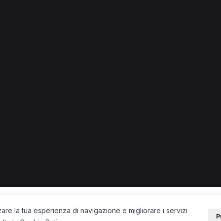
 in provincia di Torino
 + città) in provincia di Torino.
nesiologo a Torino
Fisioterapista a Torino
Fisioterapista a Chi
Collegno
Fisioterapista a Collegno
PORTALE
SUPPORT
Sei un paziente?
Contatti
Sei un terapista?
Guide
Blog
zare la tua esperienza di navigazione e migliorare i servizi
P