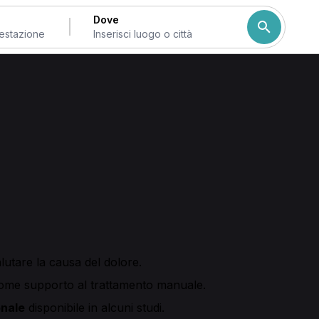
Dove
di Torino
trovi professionisti che offrono valutazione e primo trattam
 base a servizi disponibili, orari e sedi in provincia di Torin
rattamento osteopatico, trattamenti osteopatici mirati e mass
lutare la causa del dolore.
me supporto al trattamento manuale.
onale
disponibile in alcuni studi.