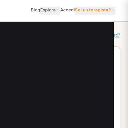
Blog
Esplora
Accedi
Sei un terapista?
Come ordiniamo i risultati?
ento, con possibilità di prenotare online. Puoi
o.
oterapia; molti operatori trattano lombalgia,