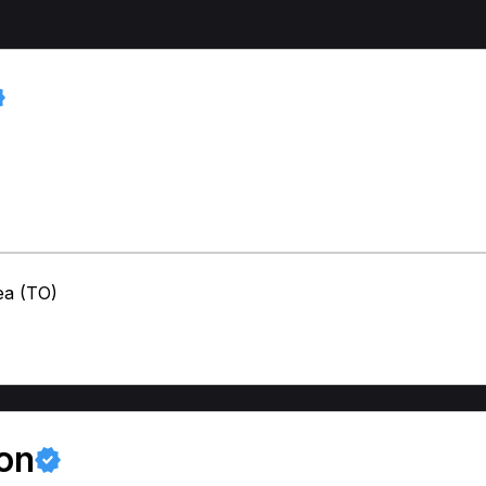
ea (TO)
on