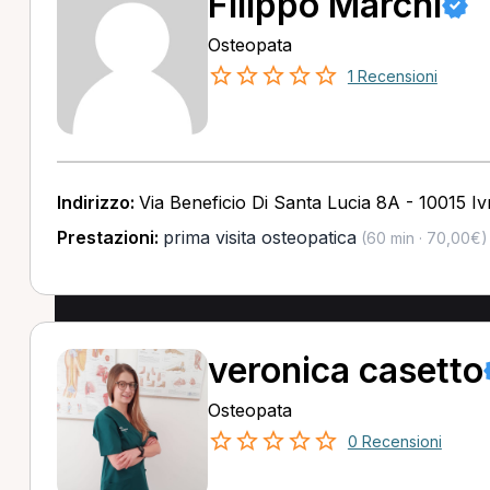
Filippo Marchi
Osteopata
1 Recensioni
Indirizzo:
Via Beneficio Di Santa Lucia 8A - 10015 I
Prestazioni:
prima visita osteopatica
(60 min · 70,00€)
veronica casetto
Osteopata
0 Recensioni