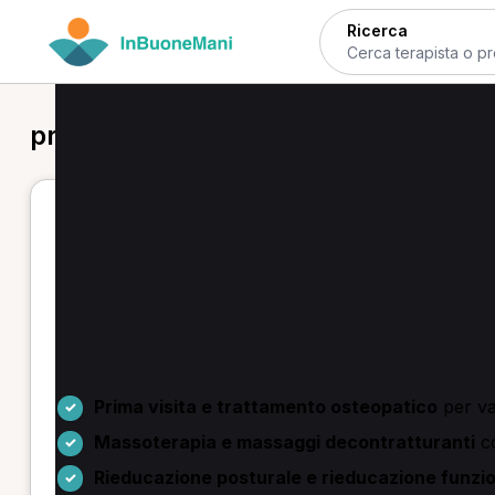
Ricerca
prima visita osteopatica in provincia 
Torino — prima visita osteopatica
Se cerchi una prima visita osteopatica a Torino, qui 
confrontare chi pratica approcci diversi e scegliere in
Tra le prestazioni comuni ci sono la prima visita e t
cervicalgia, cefalea e disturbi muscoloscheletrici.
Prima visita e trattamento osteopatico
per va
Massoterapia e massaggi decontratturanti
co
Rieducazione posturale e rieducazione funzi