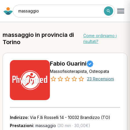
massaggio
massaggio in provincia di
Come ordiniamo i
Torino
risultati?
Fabio Guarini
Massofisioterapista, Osteopata
23 Recensioni
Indirizzo:
Via F.lli Rosselli 14 - 10032 Brandizzo (TO)
Prestazioni:
massaggio
(30 min · 30,00€)