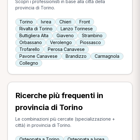
Scopri i professionisti in base alla città della
provincia di Torino.
Torino
Ivrea
Chieri
Front
Rivalta di Torino
Lanzo Torinese
Buttigliera Alta
Giaveno
Strambino
Orbassano
Verolengo
Piossasco
Trofarello
Perosa Canavese
Pavone Canavese
Brandizzo
Carmagnola
Collegno
Ricerche più frequenti in
provincia di Torino
Le combinazioni più cercate (specializzazione +
città) in provincia di Torino.
Osteopata a Torino
Osteopata a Ivrea