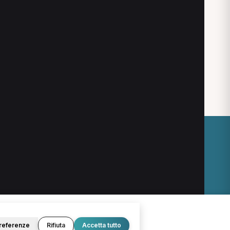
eri
MCB a Torino
Nutrizionista a Torino
O
LEGALE
Termini e condizioni
Privacy Policy
Cookie Policy
referenze
Rifiuta
Accetta tutto