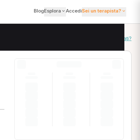
Blog
Esplora
Accedi
Sei un terapista?
Come ordiniamo i risultati?