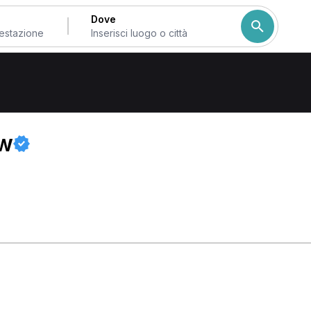
Dove
i Torino
ow