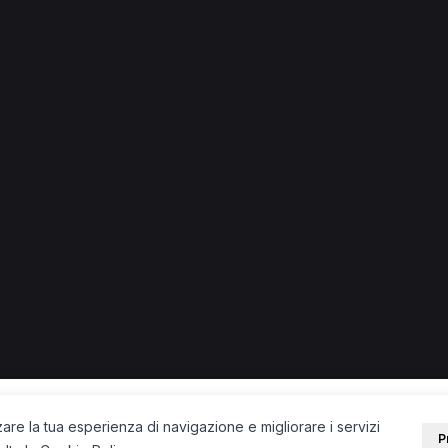
 in provincia di Torino
 + città) in provincia di Torino.
nesiologo a Torino
Fisioterapista a Torino
Fisioterapista a Chi
Collegno
Fisioterapista a Collegno
PORTALE
SUPPORT
Sei un paziente?
Contatti
Sei un terapista?
Guide
Blog
zare la tua esperienza di navigazione e migliorare i servizi
P