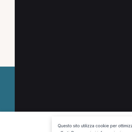
Ricerche più frequenti
Le combinazioni più cercate (specializzazione
Osteopata a Torino
Osteopata a Ivrea
Chi
Osteopata a Lanzo Torinese
Chinesiologo a 
La piattaforma per trovare il terapista giusto, vicino a te.
Questo sito utilizza cookie per ottimiz