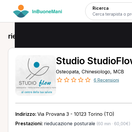
Ricerca
rieducazione posturale in provincia d
Studio StudioFl
Osteopata, Chinesiologo, MCB
6 Recensioni
Indirizzo:
Via Provana 3 - 10123 Torino (TO)
Prestazioni:
rieducazione posturale
(60 min · 60,00€)